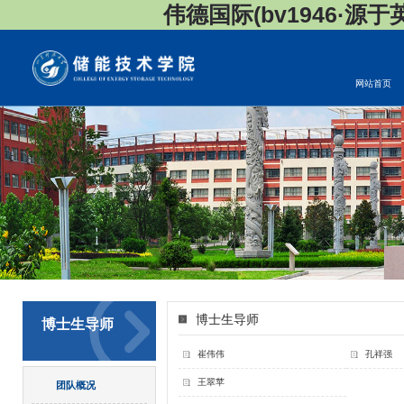
伟德国际(bv1946·源于英国
网站首页
博士生导师
博士生导师
崔伟伟
孔祥强
王翠苹
团队概况