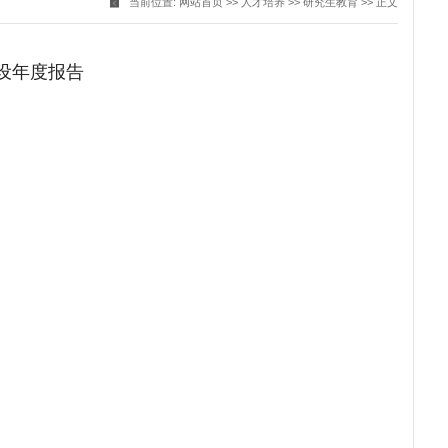
当前位置:
网站首页
>>
人才培养
>>
研究生教育
>> 正文
建设年度报告
：