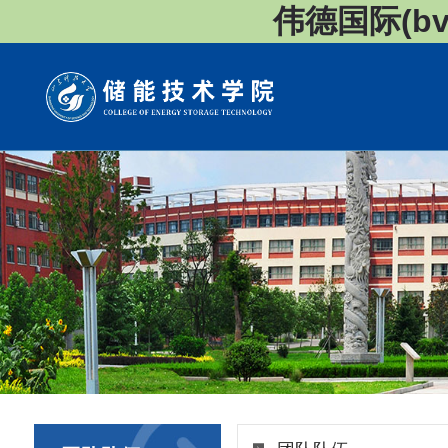
伟德国际(bv1