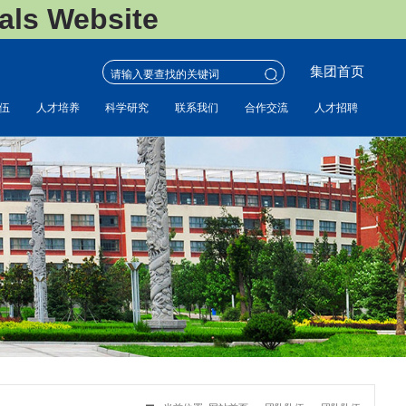
s Website
集团首页
伍
人才培养
科学研究
联系我们
合作交流
人才招聘