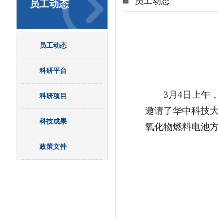
员工动态
员工动态
员工动态
科研平台
3月4日上午
科研项目
邀请了华中科技
科技成果
氧化物燃料电池
政策文件