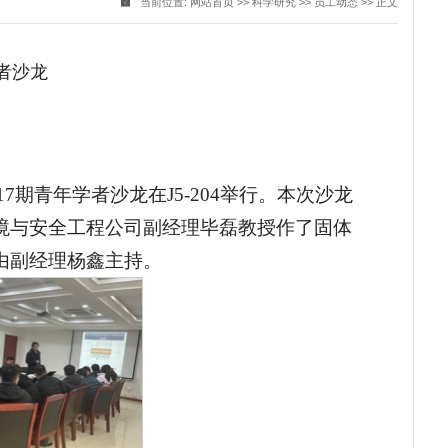
当前位置:
网站首页
>>
科学研究
>>
员工动态
>> 正文
者沙龙
：
7期青年学者沙龙在J5-204举行。本次沙龙
境与安全工程公司副经理毕磊教授作了固体
由副经理杨鑫主持。