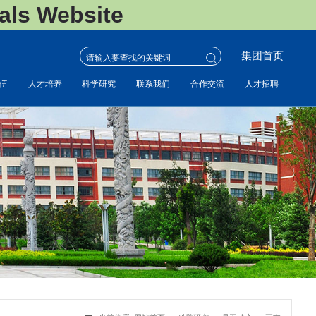
s Website
集团首页
伍
人才培养
科学研究
联系我们
合作交流
人才招聘