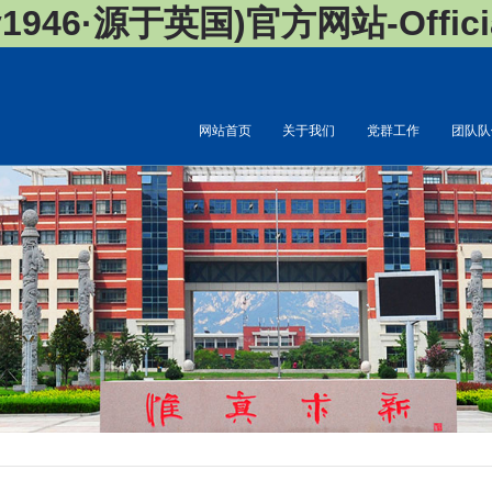
946·源于英国)官方网站-Official
网站首页
关于我们
党群工作
团队队