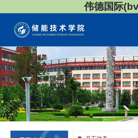
伟德国际(bv1