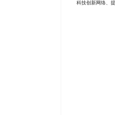
科技创新网络、