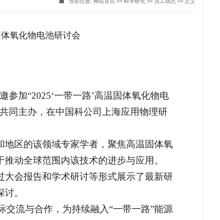
当前位置:
网站首页
>>
科学研究
>>
员工动态
>> 正文
高温固体氧化物电池研讨会
：
受邀参加“2025‘一带一路’高温固体氧化物电
会共同主办，在中国科公司上海应用物理研
和地区的该领域专家学者，聚焦高温固体氧
于推动全球范围内该技术的进步与应用。
过大会报告和学术研讨等形式展示了最新研
探讨。
国际交流与合作，为持续融入“一带一路”能源