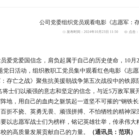
​公司党委组织党员观看电影《志愿军：
发布时间：2024年10月23日 11:50
点击
员爱党爱国信念，肩负起属于自己的历史使命，10月2
主题党日活动，组织教职工党员集中观看红色电影《志
军：存亡之战》聚焦抗美援朝战争第五次战役中的铁原
万名将士们以顽强的意志和坚定的信念，与近5万敌军
阵地，用自己的血肉之躯筑起一道坚不可摧的“钢铁长
们百折不挠、英勇无畏、顽强拼搏、不怕牺牲的精神深
示要以志愿军战士们为榜样，铭记英雄壮举，传承伟大
和校的高质量发展贡献自己的力量。
（通讯员：范琪）