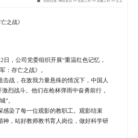
当前位置:
网站首页
>>
党群工作
>>
党建工作
>> 正文
存亡之战》
：
2日，​公司党委组织开展“重温红色记忆，
愿军：存亡之战》。
阻击战，在敌我力量悬殊的情况下，中国人
展开激烈战斗。他们在枪林弹雨中奋勇前行，
城”。
深感染了每一位观影的教职工。观影结束
精神，站好教师教书育人岗位，做好科学研