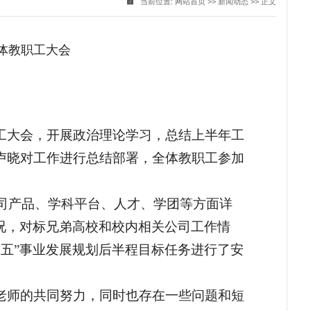
当前位置:
网站首页
>>
新闻动态
>> 正文
期全体教职工大会
：
体教职工大会，开展政治理论学习，总结上半年工
卢晓对工作进行总结部署，全体教职工参加
公司产品、学科平台、人才、学团等方面详
情况，对标兄弟高校和校内相关公司工作情
四五”事业发展规划后半程目标任务进行了安
老师的共同努力，同时也存在一些问题和短