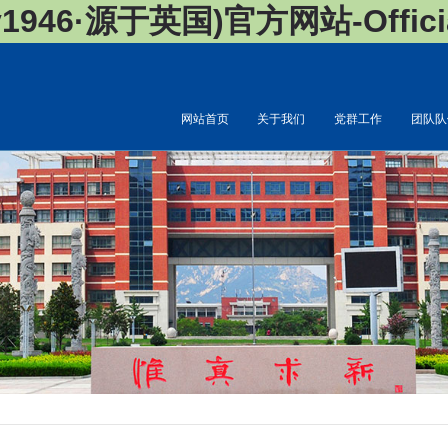
946·源于英国)官方网站-Official
网站首页
关于我们
党群工作
团队队