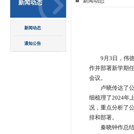
新闻动态
新闻动态
新闻动态
通知公告
9月3日，​
作并部署新学期
会议。
卢晓传达了公
细梳理了2024
况，重点分析了公
排和部署。
秦晓钟作总