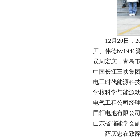
12月20日
开。伟德bv19
员周宏庆
，
青岛市
中国长江三峡集
电工时代能源科
学核科学与能源
电气工程公司经
国轩电池有限公司
山东省储能学会
薛庆忠在致辞