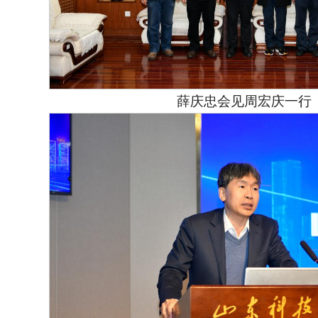
薛庆忠会见周宏庆一行