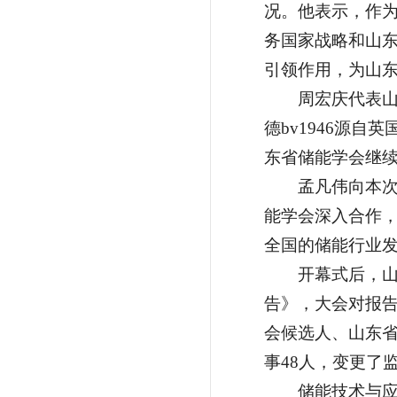
况。他表示，作为
务国家战略和山
引领作用，为山
周宏庆代表
德bv1946源
东省储能学会继
孟凡伟向本
能学会深入合作
全国的储能行业
开幕式后，山
告》，大会对报
会候选人、山东省
事48人，变更了
储能技术与