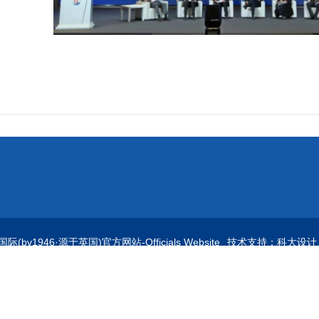
bv1946·源于英国)官方网站-Officials Website
技术支持：科大设计
黄岛区前湾港路579号伟德bv1946源自英国
90500