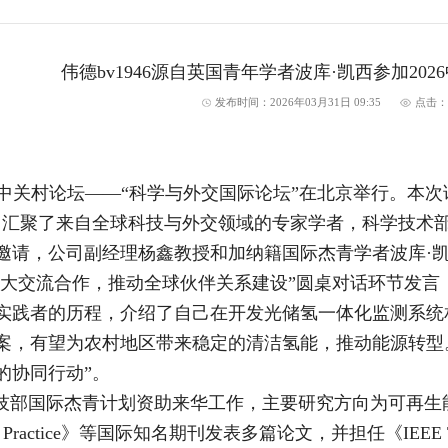
​伟德bv1946源自英国青年学者波库·凯西参加20
发布时间：2026年03月31日 09:35
点击
026中关村论坛——“科学与外交国际论坛”在北京举行。
，汇聚了来自全球科技与外交领域的专家学者，科学技术
请，公司副经理杨鑫教授和加纳籍国际杰青学者波库·凯西（P
“扩大交流合作，推动全球伙伴关系建设”圆桌对话环节发
实践者的历程，介绍了自己在开发光储氢一体化监测系统
案，有望为农村地区带来稳定的清洁氢能，推动能源转型
的协同行动”。
技部国际杰青计划资助来华工作，主要研究方向为可再生能
eering Practice》等国际知名期刊发表多篇论文，并担任《IEEE Tra