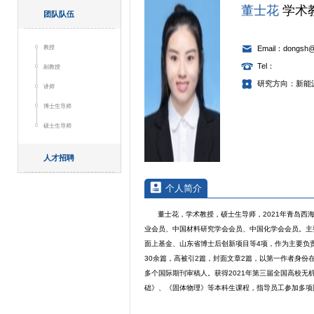
董士花
学术
团队队伍
教授
Email：dongsh@
Tel：
副教授
研究方向：新能
讲师
博士生导师
硕士生导师
人才招聘
个人简介
董士花，学术教授，硕士生导师，2021年青岛西海
业会员、中国材料研究学会会员、中国化学会会员。主
面上基金、山东省博士后创新项目等4项，作为主要负
30余篇，高被引2篇，封面文章2篇，以第一作者身份在ACS Na
多个国际期刊审稿人。获得2021年第三届全国高校
础》、《固体物理》等本科生课程，指导员工参加多项