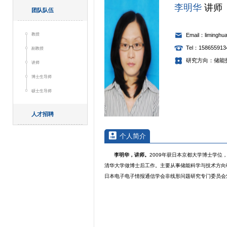
李明华
讲师
团队队伍
教授
Email：liminghu
Tel：158655913
副教授
研究方向：储能
讲师
博士生导师
硕士生导师
人才招聘
个人简介
李明华，讲师。
2009年获日本京都大学博士学位
清华大学做博士后工作。主要从事储能科学与技术方向
日本电子电子情报通信学会非线形问题研究专门委员会