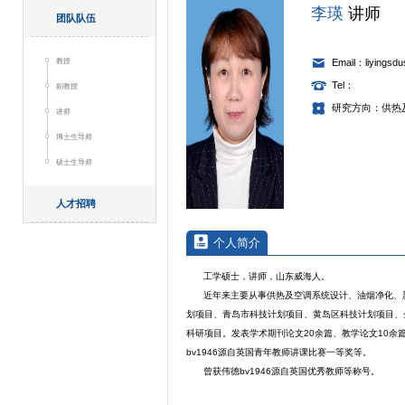
李瑛
讲师
团队队伍
教授
Email：liyingsd
Tel：
副教授
研究方向：供热
讲师
博士生导师
硕士生导师
人才招聘
个人简介
工学硕士，讲师，山东威海人。
近年来主要从事供热及空调系统设计、油烟净化、
划项目、青岛市科技计划项目、黄岛区科技计划项目、
科研项目。发表学术期刊论文20余篇、教学论文10
bv1946源自英国青年教师讲课比赛一等奖等。
曾获伟德bv1946源自英国优秀教师等称号。