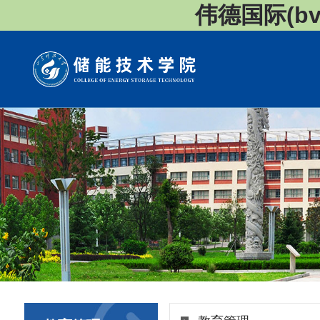
伟德国际(bv1