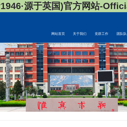
946·源于英国)官方网站-Official
网站首页
关于我们
党群工作
团队队