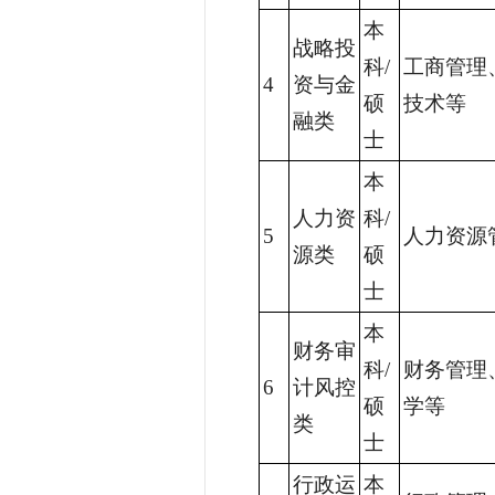
本
战略投
科/
工商管理
4
资与金
硕
技术等
融类
士
本
人力资
科/
5
人力资源
源类
硕
士
本
财务审
科/
财务管理
6
计风控
硕
学等
类
士
行政运
本