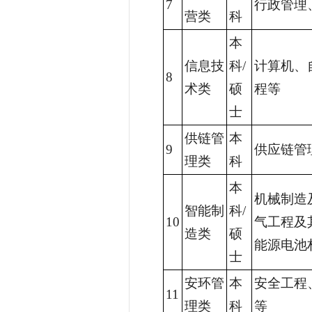
7
行政管理
营类
科
本
信息技
科/
计算机、
8
术类
硕
程等
士
供链管
本
9
供应链管
理类
科
本
机械制造
智能制
科/
10
气工程及
造类
硕
能源电池
士
安环管
本
安全工程
11
理类
科
等