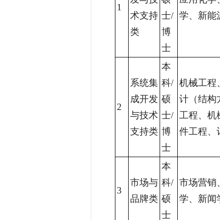
1
术支持
士/
学、新能
类
博
士
本
系统集
科/
机械工程
成开发
硕
计（结构
2
与技术
士/
工程、机
支持类
博
件工程、
士
本
市场与
科/
市场营销
3
品牌类
硕
学、新闻
士