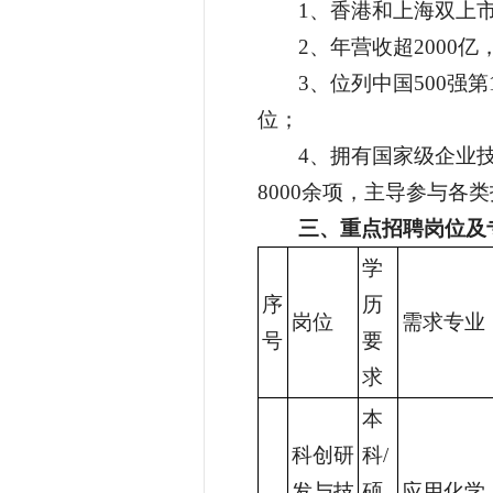
1、香港和上海双上市企
2、年营收超2000
3、位列中国500强第
位；
4、拥有国家级企业
8000余项，主导参与各类
三、
重点招聘岗位及
学
序
历
岗位
需求专业
号
要
求
本
科创研
科/
发与技
硕
应用化学