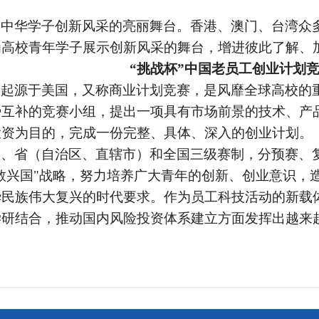
。
体中华学子创新风采的亮丽舞台。香港、澳门、台湾众
为高校青年学子展示创新风采的舞台，增进彼此了解、
“挑战杯”中国老员工创业计划
赛起源于美国，又称商业计划竞赛，是风靡全球高校的
势互补的竞赛小组，提出一项具有市场前景的技术、产
投资为目的，完成一份完整、具体、深入的创业计划。
司、省（自治区、直辖市）和全国三级赛制，分预赛、
科教兴国"战略，努力培养广大青年的创新、创业意识，
华民族伟大复兴的时代要求。作为员工科技活动的新载
学研结合，推动国内风险投资体系建立方面发挥出越来