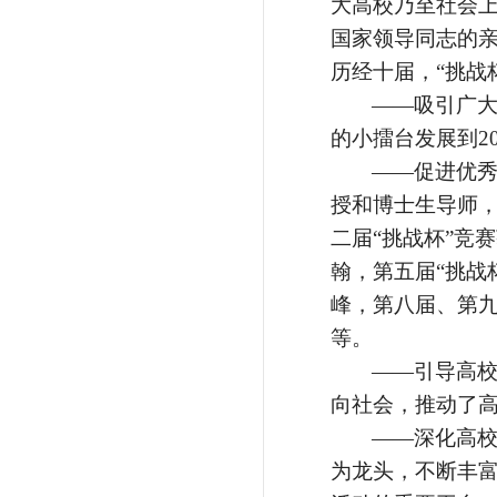
大高校乃至社会上
国家领导同志的亲
历经十届，“挑战
——吸引广大
的小擂台发展到2
——促进优秀
授和博士生导师，
二届“挑战杯”竞
翰，第五届“挑战
峰，第八届、第九
等。
——引导高校
向社会，推动了
——深化高校
为龙头，不断丰富