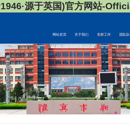
946·源于英国)官方网站-Official
网站首页
关于我们
党群工作
团队队