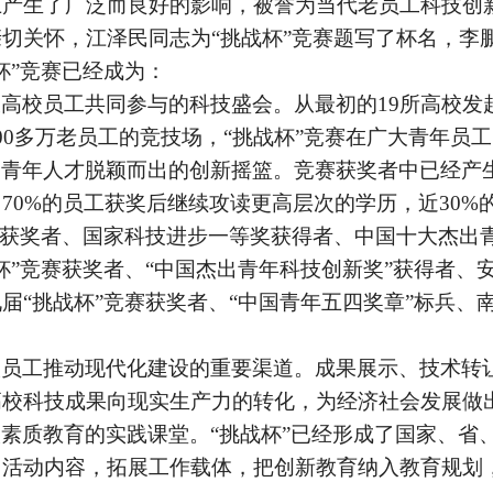
产生了广泛而良好的影响，被誉为当代老员工科技创新
切关怀，江泽民同志为“挑战杯”竞赛题写了杯名，李
杯”竞赛已经成为：
高校员工共同参与的科技盛会。从最初的19所高校发起，
00多万老员工的竞技场，“挑战杯”竞赛在广大青年员
青年人才脱颖而出的创新摇篮。竞赛获奖者中已经产生
70%的员工获奖后继续攻读更高层次的学历，近30
赛获奖者、国家科技进步一等奖获得者、中国十大杰出
杯”竞赛获奖者、“中国杰出青年科技创新奖”获得者
届“挑战杯”竞赛获奖者、“中国青年五四奖章”标兵、南
员工推动现代化建设的重要渠道。成果展示、技术转让
高校科技成果向现实生产力的转化，为经济社会发展做
素质教育的实践课堂。“挑战杯”已经形成了国家、省
活动内容，拓展工作载体，把创新教育纳入教育规划，