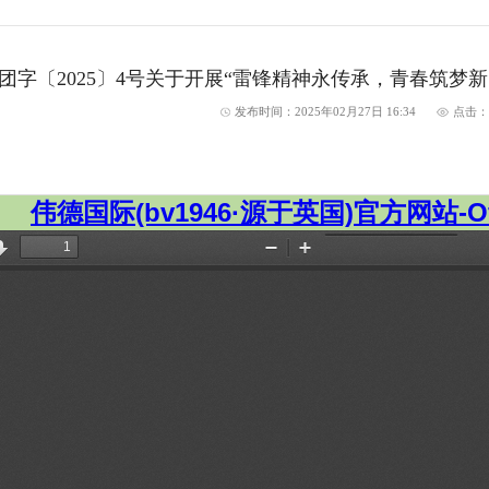
团字〔2025〕4号关于开展“雷锋精神永传承，青春筑梦
发布时间：2025年02月27日 16:34
点击