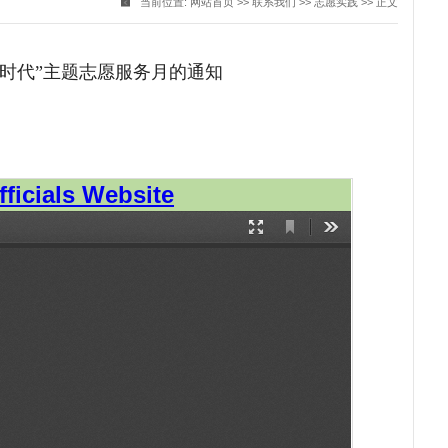
当前位置:
网站首页
>>
联系我们
>>
志愿实践
>> 正文
新时代”主题志愿服务月的通知
：