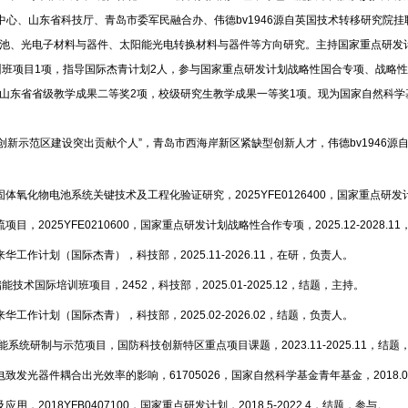
心、山东省科技厅、青岛市委军民融合办、伟德bv1946源自英国技术转移研究院挂
解池、光电子材料与器件、太阳能光电转换材料与器件等方向研究。主持国家重点研发
训班项目1项，指导国际杰青计划2人，参与国家重点研发计划战略性国合专项、战略性
。获山东省省级教学成果二等奖2项，校级研究生教学成果一等奖1项。现为国家自然科
**创新示范区建设突出贡献个人”，青岛市西海岸新区紧缺型创新人才，伟德bv1946源
体氧化物电池系统关键技术及工程化验证研究，2025YFE0126400，国家重点研发计划
目，2025YFE0210600，国家重点研发计划战略性合作专项，2025.12-2028.1
华工作计划（国际杰青），科技部，2025.11-2026.11，在研，负责人。
能技术国际培训班项目，2452，科技部，2025.01-2025.12，结题，主持。
华工作计划（国际杰青），科技部，2025.02-2026.02，结题，负责人。
供能系统研制与示范项目，国防科技创新特区重点项目课题，2023.11-2025.11，结题
致发光器件耦合出光效率的影响，61705026，国家自然科学基金青年基金，2018.01-
用，2018YFB0407100，国家重点研发计划，2018.5-2022.4，结题，参与。