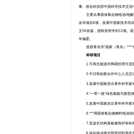
事。曾在科技部中国科学技术交流中
主要从事固体氧化物电池/电
金等项目6项，发展中国家技术培
文50余篇，授权发明专利12项
年编委。
曾获青岛市“国家（青岛）**
科研
项目
1.可再生能源并网调控用可逆固
2.中日韩创新合作中心人员交流项
3.发展中国家杰出青年科学家来
4.“一带一路”绿色氢能与新型储
5.发展中国家杰出青年科学家来
6.***用固体氧化物燃料电池
7.亚波长结构基板修饰对有机电
8.超短脉冲激光隐形切割系统及应