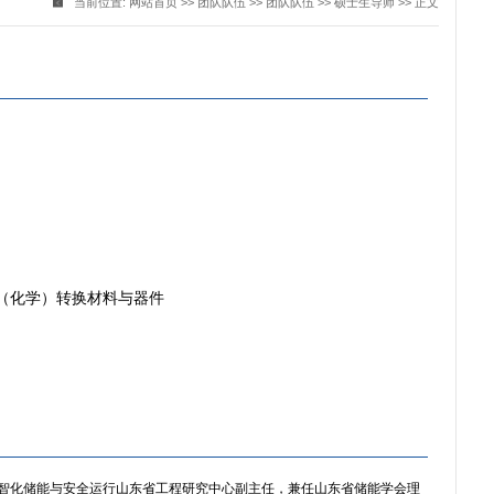
当前位置:
网站首页
>>
团队队伍
>>
团队队伍
>>
硕士生导师
>> 正文
（化学）转换材料与器件
数智化储能与安全运行山东省工程研究中心副主任，兼任山东省储能学会理