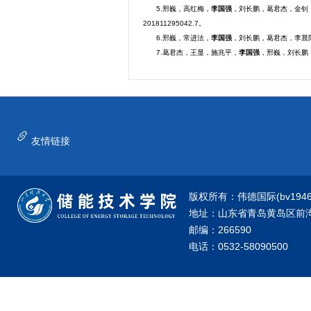
5.邢巍，高红梅，
李国强
，刘长鹏，葛君杰，金钊
201811295042.7。
6.邢巍，常进法，
李国强
，刘长鹏，葛君杰，李晨阳
7.葛君杰，王显，施兆平，
李国强
，邢巍，刘长鹏，
友情链接
版权所有：伟德国际(bv1946·源
地址：山东省青岛黄岛区前湾港
邮编：266590
电话：0532-58090500