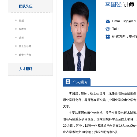
李国强
讲师
团队队伍
教授
Email：ligq@sdu
Tel：
副教授
研究方向：电催
讲师
博士生导师
硕士生导师
人才招聘
个人简介
李国强，讲师，硕士生导师，现任新能源系副主任
用化学研究所，导师邢巍研究员（中国化学会电化学专
大学。
主要从事固体氧化物电池、质子交换膜电解水制氢
创新特区重点项目课题、国家自然科学基金面上项目、发
20余篇，其中，以第一作者或通讯作者在
J
.
Mater
.
Che
发表学术论文10余篇；授权发明专利6项。