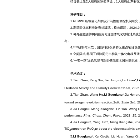
指导硕士生2人获得国家奖学金，1人获得山东省优
科研项目：
1.PEMWE析氧催化剂的设计与性能调控机制研究，伟德
2.高温固体燃料电池密封玻璃，横向课题，2024.08
3.可再生能源并网调控用可逆固体氧化物电池系统关键
与。
4.****研制与示范，国防科技创新特区重点项目课题，2
5.空间限域/界面工程协同仿生构筑一体化电极及强化
6.“一带一路”绿色氢能与新型储能技术国际培训班，科
学术论文：
1.Tian Zhan, Yang Xin, Jia Hongrui,Liu Huan*,
L
Oxidation Activity and Stability.
ChemCatChem
, 2025
2.Tian Zhan, Wang He,
Li Guoqiang
*,Jia Hongr
toward oxygen evolution reaction.
Solid State Sci.
, 2
3.Jia Hongrui, Meng Xiangshe, Lin Yan, Wang D
performance.
Phys. Chem. Chem. Phys.
, 2023, 25:
4.Jia Hongrui†, Yang Xin†, Meng Xiangshe, Zh
TiO
support on RuO
to boost the electrocatalytic o
2
x
5.
Li Guoqiang
*, Xu Xiaojie, Liu Huan, Yang Xi