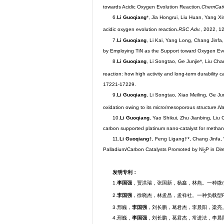
towards Acidic Oxygen Evolution Reaction.
ChemCat
6.
Li Guoqiang
*, Jia Hongrui, Liu Huan, Yang X
acidic oxygen evolution reaction.
RSC Adv.
, 2022, 1
7.
Li Guoqiang
, Li Kai, Yang Long, Chang Jinfa
by Employing TiN as the Support toward Oxygen Evo
8.
Li Guoqiang
, Li Songtao, Ge Junjie*, Liu Ch
reaction: how high activity and long-term durability 
17221-17229.
9.
Li Guoqiang
, Li Songtao, Xiao Meiling, Ge J
oxidation owing to its micro/mesoporous structure.
Na
10.
Li Guoqiang
, Yao Shikui, Zhu Jianbing, Liu
carbon supported platinum nano-catalyst for methano
11.
Li Guoqiang
†, Feng Ligang†*, Chang Jinfa, 
Palladium/Carbon Catalysts Promoted by Ni
P in Dir
2
发明专利：
1.
李国强
，贾洪瑞，张国新，杨鑫，林燕。一种微/
2.
李国强
，徐晓杰，林孟昌，孟祥社。一种负载型R
3.邢巍，
李国强
，刘长鹏，葛君杰，李晨阳，梁亮。兼具
4.邢巍，
李国强
，刘长鹏，葛君杰，常进法，李晨阳