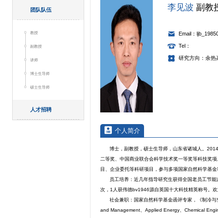
李见波
副教
团队队伍
教授
Email：ljb_198
Tel：
副教授
研究方向：余热
讲师
博士生导师
硕士生导师
人才招聘
个人简介
博士，副教授，硕士生导师，山东省诸城人。201
二等奖、中国商业联合会科学技术奖一等奖等科技奖项。
目、企业委托等科研项目，参与多项国家自然科学基金
员工培养：近几年指导研究生获得全国老员工节能
次，1人获伟德bv1946源自英国十大科技精英称号
社会兼职：国家自然科学基金函评专家，《制冷与空调》
and Management、Applied Energy、Chemical E