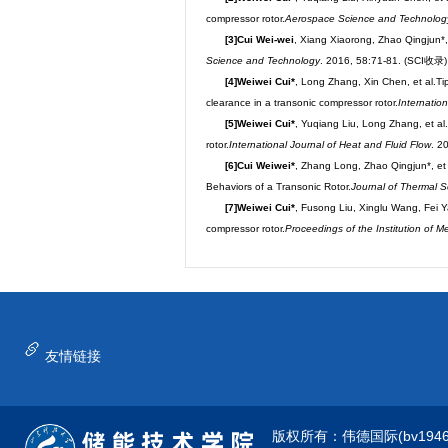
compressor rotor.
Aerospace Science and Technolog
[3]Cui Wei-wei
, Xiang Xiaorong, Zhao Qingjun*,
Science and Technology
. 2016, 58:71-81. (SCI收录)
[4]Weiwei Cui*
, Long Zhang, Xin Chen, et al.Tip
clearance in a transonic compressor rotor.
Internatio
[5]
Weiwei Cui*
, Yuqiang Liu, Long Zhang, et al
rotor.
International Journal of Heat and Fluid Flow
. 2
[6]Cui Weiwei*
, Zhang Long, Zhao Qingjun*, et 
Behaviors of a Transonic Rotor.
Journal of Thermal 
[7]Weiwei Cui*
, Fusong Liu, Xinglu Wang, Fei Ya
compressor rotor.
Proceedings of the Institution of 
友情链接
版权所有：伟德国际(bv1946·源