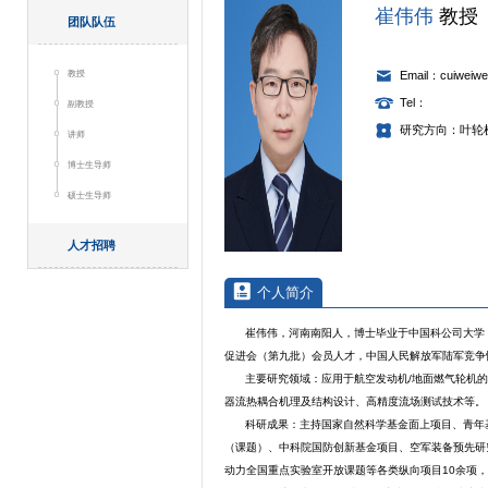
崔伟伟
教授
团队队伍
教授
Email：cuiweiwe
Tel：
副教授
研究方向：叶轮
讲师
博士生导师
硕士生导师
人才招聘
个人简介
崔伟伟，河南南阳人，博士毕业于中国科公司大学，
促进会（第九批）会员人才，中国人民解放军陆军竞争
主要研究领域：应用于航空发动机/地面燃气轮机的
器流热耦合机理及结构设计、高精度流场测试技术等。
科研成果：主持国家自然科学基金面上项目、青年
（课题）、中科院国防创新基金项目、空军装备预先研
动力全国重点实验室开放课题等各类纵向项目10余项，承