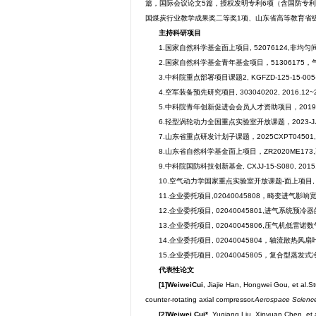
篇，国际会议论文5篇，授权发明专利6项（含国防专利
国煤炭行业教学成果奖二等奖1项、山东省高等教育省
主持
科研
项目
1.国家自然科学基金面上项目, 52076124,非均匀间
2.国家自然科学基金青年基金项目，51306175，
3.中科院重点部署项目课题2, KGFZD-125-15-005-1
4.空军装备预先研究项目, 303040202, 2016.12~2
5.中科院青年创新促进会会员人才资助项目，2019146, 
6.轻型涡轮动力全国重点实验室开放课题，2023-JJ-14
7.山东省重点研发计划子课题，2025CXPT04501
8.山东省自然科学基金面上项目，ZR2020ME173,
9.中科院国防科技创新基金, CXJJ-15-S080, 2015.
10.空气动力学国家重点实验室开放课题-面上项目, SKL
11.企业委托项目,02040045808，畸变进气影响宽
12.企业委托项目, 02040045801,进气系统预冷器
13.企业委托项目, 02040045806,压气机低雷诺数
14.企业委托项目, 02040045804，轴流散热风扇叶型
15.企业委托项目, 02040045805，复合型蒸发
代表性论文
[1]
Weiwei
Cui
, Jiajie Han, Hongwei Gou, et al.S
counter-rotating axial compressor.
Aerospace Scienc
[2]Weiwei Cui*
, Yuqiang Liu, Xinyuan Chen, et a