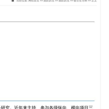
当前位置:
网站首页
>>
团队队伍
>>
团队队伍
>>
硕士生导师
>> 正文
备研究。近年来主持、参与各级纵向、横向项目三