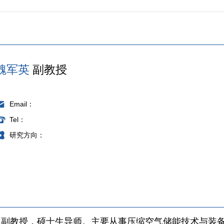
魏军英
副教授
Email：
Tel：
研究方向：
，副教授，硕士生导师。主要从事压缩空气储能技术与装